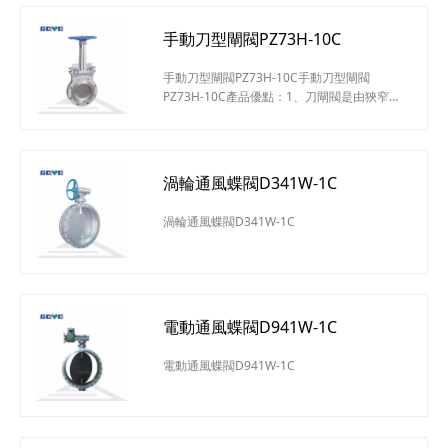
手動刀型閘閥PZ73H-10C
手動刀型閘閥PZ73H-10C手動刀型閘閥
PZ73H-10C產品優點：1、刀閘閥是由狹窄的
閥體和滑動閘板構成。2、閘板有鋒利的刀
口，能夠將流體介質中的固體顆粒排開或切
割。3、閘板表面拋光處理加強了閘板穿透
力，有效保護了填料和閥座的使用壽命。4、
渦輪通風蝶閥D341W-1C
閥體底部配置了閘板壓緊裝置，能夠安全第將
閘板支撐壓緊在閥座上，確保關閉緊密有效。
渦輪通風蝶閥D341W-1C
5、產品廣泛用于造紙、水處理、電力、化
工、鋼鐵、采礦等行業。手動對夾式刀型閘
電動通風蝶閥D941W-1C
電動通風蝶閥D941W-1C