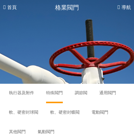
格業閥門
首頁
導航
執行器及附件
特殊閥門
調節閥
通用閥門
軟、硬密封球閥
軟、硬密封蝶閥
電動閥門
其他閥門
氣動閥門