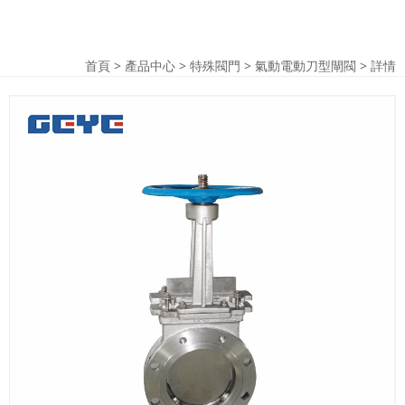
首頁
>
產品中心
>
特殊閥門
>
氣動電動刀型閘閥
> 詳情