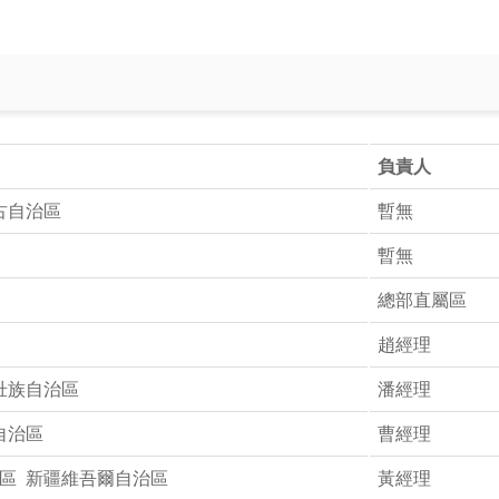
負責人
古自治區
暫無
暫無
總部直屬區
趙經理
壯族自治區
潘經理
自治區
曹經理
治區 新疆維吾爾自治區
黃經理