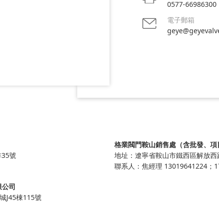
0577-66986300
電子郵箱
geye@geyevalv
格業閥門鞍山銷售處（含批發、項
35號
地址：遼寧省鞍山市鐵西區解放西路
聯系人：焦經理 13019641224；17
限公司
45棟115號