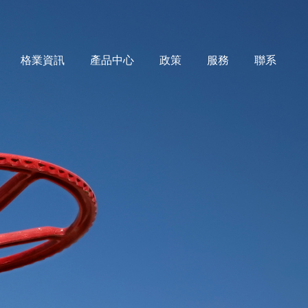
格業資訊
產品中心
政策
服務
聯系