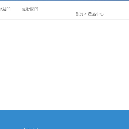
他閥門
氣動閥門
首頁
>
產品中心