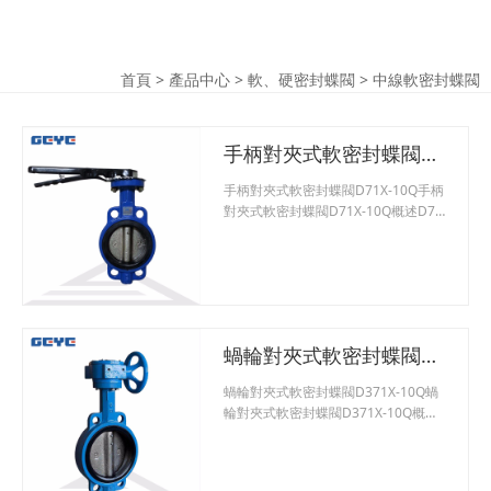
首頁
>
產品中心
>
軟、硬密封蝶閥
>
中線軟密封蝶閥
手柄對夾式軟密封蝶閥
D71X-10Q
手柄對夾式軟密封蝶閥D71X-10Q手柄
對夾式軟密封蝶閥D71X-10Q概述D71
手柄對夾式軟密封蝶閥可適用于食
品、醫藥、化工等凈管路及工業環
保、水處理、高層建筑、給排水管路
作啟閉或調節介質流量之用。對夾軟
密封蝶閥的蝶板安裝于管道的直徑方
向。在蝶閥閥體圓柱形通道內，圓盤
蝸輪對夾式軟密封蝶閥
形蝶板繞著軸線旋轉，旋轉角度為
0°~90°之間，旋轉到90°時，閥門則牌
D371X-10Q
蝸輪對夾式軟密封蝶閥D371X-10Q蝸
全開狀態。手柄對夾式軟密封蝶閥
輪對夾式軟密封蝶閥D371X-10Q概述
D71X-10Q特點小型輕便
D371蝸輪對夾式軟密封蝶閥適用于溫
度≤120℃，公稱壓力≤16MPa的食
品、醫藥、化工、石油、電力、；臺