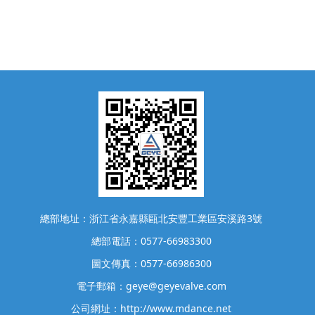
總部地址：浙江省永嘉縣甌北安豐工業區安溪路3號
總部電話：0577-66983300
圖文傳真：0577-66986300
電子郵箱：geye@geyevalve.com
公司網址：http://www.mdance.net