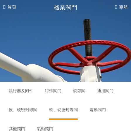
格業閥門
首頁
導航
執行器及附件
特殊閥門
調節閥
通用閥門
軟、硬密封球閥
軟、硬密封蝶閥
電動閥門
其他閥門
氣動閥門