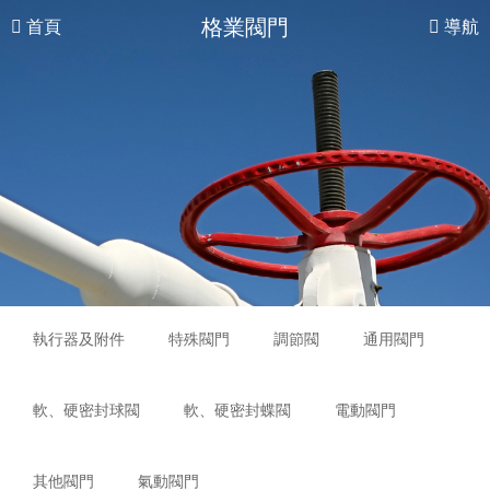
格業閥門
首頁
導航
執行器及附件
特殊閥門
調節閥
通用閥門
軟、硬密封球閥
軟、硬密封蝶閥
電動閥門
其他閥門
氣動閥門