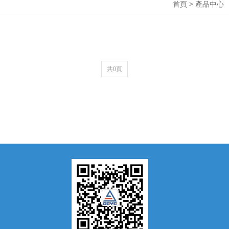
首頁
>
產品中心
共0頁