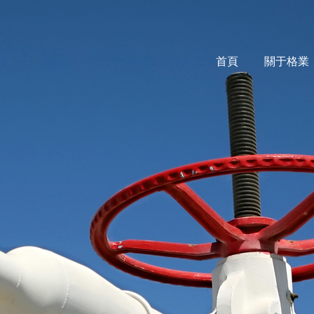
首頁
關于格業