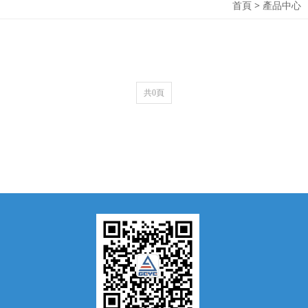
首頁
>
產品中心
共0頁