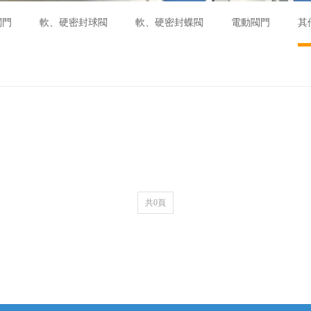
閥門
軟、硬密封球閥
軟、硬密封蝶閥
電動閥門
其
共0頁