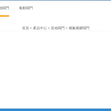
他閥門
氣動閥門
首頁
>
產品中心
>
其他閥門
>
襯氟襯膠閥門