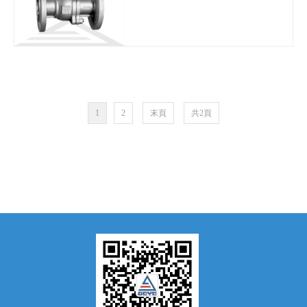
1
2
末頁
共2頁