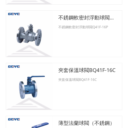
體控制。此系列蝸輪固定球閥具有雙
阻塞及泄放功能，并且注射密封膠系
統可保證在緊急狀況下阻斷源自閥桿
不銹鋼軟密封浮動球閥
和座圈處的泄漏。 蝸輪固定球閥特
點：1、閥座采用彈簧結構，將閥座推
Q41F-16P
不銹鋼軟密封浮動球閥Q41F-16P
向球體，保證了良好的低壓密封性能
2、蝸輪固定球閥
夾套保溫球閥BQ41F-16C
夾套保溫球閥BQ41F-16C
薄型法蘭球閥（不銹鋼）