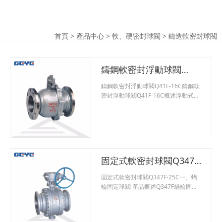
首頁
>
產品中心
>
軟、硬密封球閥
>
鑄造軟密封球閥
鑄鋼軟密封浮動球閥
Q41F-16C
鑄鋼軟密封浮動球閥Q41F-16C鑄鋼軟
密封浮動球閥Q41F-16C概述浮動式鑄
鋼球閥啟閉件（球體）由閥桿帶動，
并繞閥桿的軸線作旋轉運動的閥門。
主要用于截斷或接通管路中的介質，
亦可用于流體的調節與控制，其中硬
密封V型球閥其V型球芯與堆焊硬質合
金的金屬閥座之間具有很強的剪切
固定式軟密封球閥Q347F-
力，特別適用于含纖維、微小固體顆
料等介質。鑄鋼球閥一般分為手柄鑄
25C
固定式軟密封球閥Q347F-25C一、蝸
鋼球閥，氣動鑄鋼球閥，電動鑄鋼球
輪固定球閥 產品概述Q347F蝸輪固定
閥，鑄鐵球閥，不銹鋼球閥，全銅球
球閥，固定式球閥采用兩片式或三片
式分體式結構設計，符合API6D標準。
特別適用于大口徑，高壓力的管線流