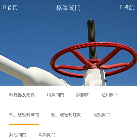
格業閥門
首頁
導航
執行器及附件
特殊閥門
調節閥
通用閥門
軟、硬密封球閥
軟、硬密封蝶閥
電動閥門
其他閥門
氣動閥門