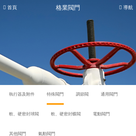
格業閥門
首頁
導航
執行器及附件
特殊閥門
調節閥
通用閥門
軟、硬密封球閥
軟、硬密封蝶閥
電動閥門
其他閥門
氣動閥門