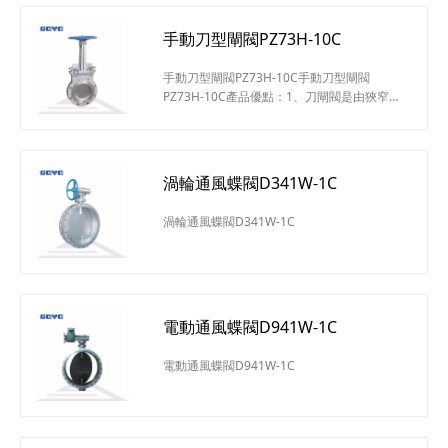
手動刀型閘閥PZ73H-10C
手動刀型閘閥PZ73H-10C手動刀型閘閥
PZ73H-10C產品優點：1、刀閘閥是由狹窄的
閥體和滑動閘板構成。2、閘板有鋒利的刀
口，能夠將流體介質中的固體顆粒排開或切
割。3、閘板表面拋光處理加強了閘板穿透
力，有效保護了填料和閥座的使用壽命。4、
渦輪通風蝶閥D341W-1C
閥體底部配置了閘板壓緊裝置，能夠安全第將
閘板支撐壓緊在閥座上，確保關閉緊密有效。
渦輪通風蝶閥D341W-1C
5、產品廣泛用于造紙、水處理、電力、化
工、鋼鐵、采礦等行業。手動對夾式刀型閘
電動通風蝶閥D941W-1C
電動通風蝶閥D941W-1C