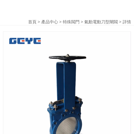
首頁
>
產品中心
>
特殊閥門
>
氣動電動刀型閘閥
> 詳情