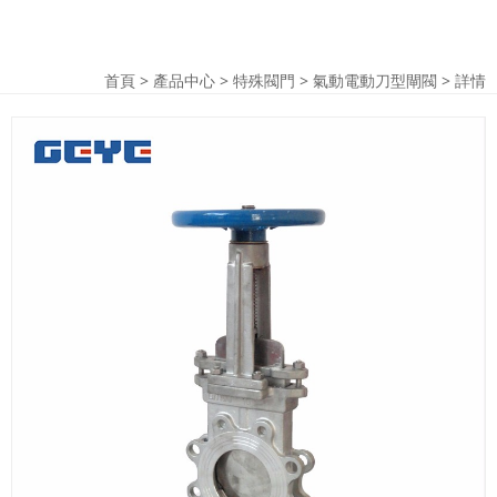
首頁
>
產品中心
>
特殊閥門
>
氣動電動刀型閘閥
> 詳情