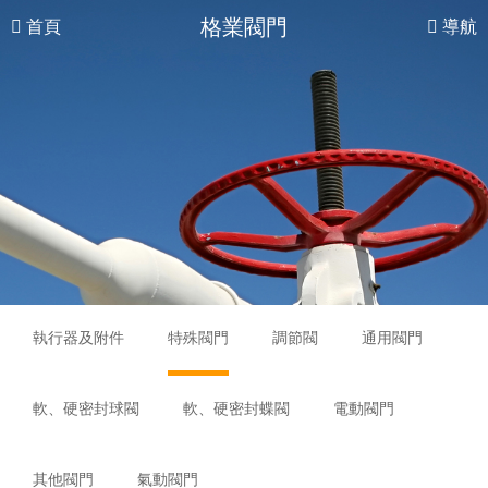
格業閥門
首頁
導航
執行器及附件
特殊閥門
調節閥
通用閥門
軟、硬密封球閥
軟、硬密封蝶閥
電動閥門
其他閥門
氣動閥門