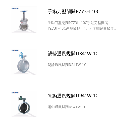
手動刀型閘閥PZ73H-10C
手動刀型閘閥PZ73H-10C手動刀型閘閥
PZ73H-10C產品優點：1、刀閘閥是由狹窄的
閥體和滑動閘板構成。2、閘板有鋒利的刀
口，能夠將流體介質中的固體顆粒排開或切
割。3、閘板表面拋光處理加強了閘板穿透
力，有效保護了填料和閥座的使用壽命。4、
渦輪通風蝶閥D341W-1C
閥體底部配置了閘板壓緊裝置，能夠安全第將
閘板支撐壓緊在閥座上，確保關閉緊密有效。
渦輪通風蝶閥D341W-1C
5、產品廣泛用于造紙、水處理、電力、化
工、鋼鐵、采礦等行業。手動對夾式刀型閘
電動通風蝶閥D941W-1C
電動通風蝶閥D941W-1C