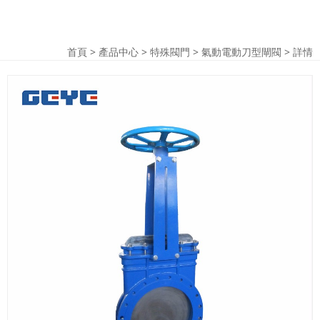
首頁
>
產品中心
>
特殊閥門
>
氣動電動刀型閘閥
> 詳情