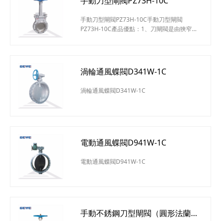
手動刀型閘閥PZ73H-10C
手動刀型閘閥PZ73H-10C手動刀型閘閥
PZ73H-10C產品優點：1、刀閘閥是由狹窄的
閥體和滑動閘板構成。2、閘板有鋒利的刀
口，能夠將流體介質中的固體顆粒排開或切
割。3、閘板表面拋光處理加強了閘板穿透
力，有效保護了填料和閥座的使用壽命。4、
渦輪通風蝶閥D341W-1C
閥體底部配置了閘板壓緊裝置，能夠安全第將
閘板支撐壓緊在閥座上，確保關閉緊密有效。
渦輪通風蝶閥D341W-1C
5、產品廣泛用于造紙、水處理、電力、化
工、鋼鐵、采礦等行業。手動對夾式刀型閘
電動通風蝶閥D941W-1C
電動通風蝶閥D941W-1C
手動不銹鋼刀型閘閥（圓形法蘭）