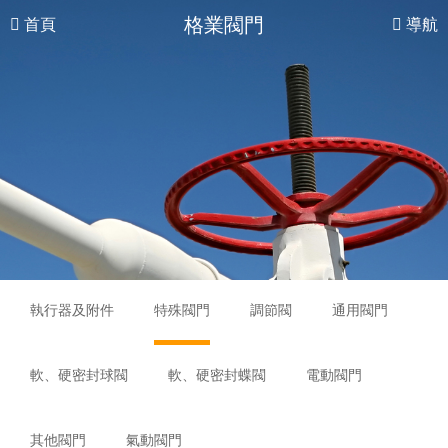
格業閥門
首頁
導航
執行器及附件
特殊閥門
調節閥
通用閥門
軟、硬密封球閥
軟、硬密封蝶閥
電動閥門
其他閥門
氣動閥門