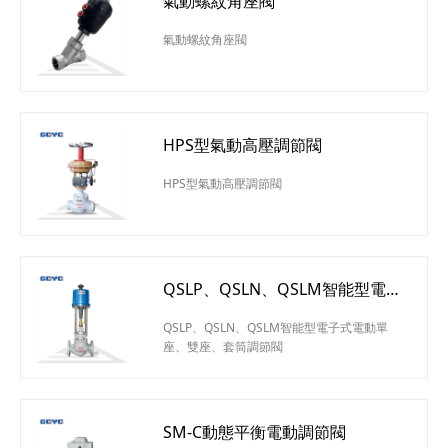
氣動螺紋角座閥
氣動螺紋角座閥
HPS型氣動高壓調節閥
HPS型氣動高壓調節閥
QSLP、QSLN、QSLM智能型電子
式電動單座、雙座、套筒調節閥
QSLP、QSLN、QSLM智能型電子式電動單
座、雙座、套筒調節閥
SM-C動態平衡電動調節閥