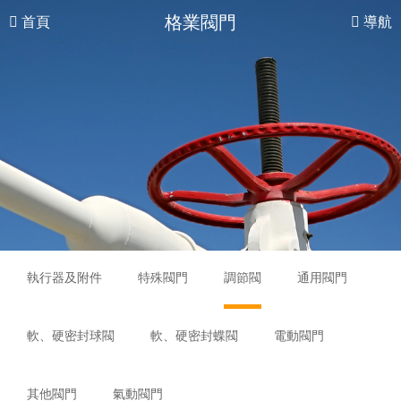
格業閥門
首頁
導航
執行器及附件
特殊閥門
調節閥
通用閥門
軟、硬密封球閥
軟、硬密封蝶閥
電動閥門
其他閥門
氣動閥門