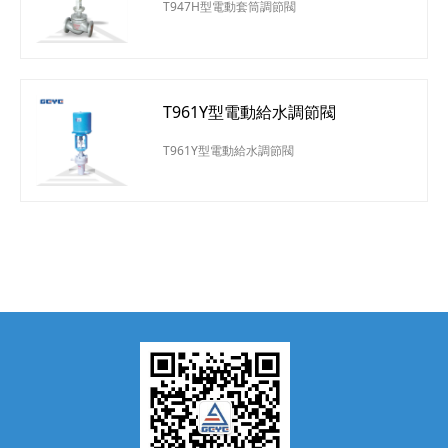
T947H型電動套筒調節閥
T961Y型電動給水調節閥
T961Y型電動給水調節閥