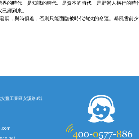
跨界的時代、是知識的時代、是資本的時代，是野蠻人橫行的時
代已經到來。
發展，與時俱進，否則只能面臨被時代淘汰的命運。暴風雪前夕
安豐工業區安溪路3號
.com
ce.net