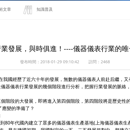
術文章
知識普及
業發展，與時俱進！----儀器儀表行業的
發布時間：2018-01-29 09:10:42 訪問：2468
在我國經歷了近六十年的發展，無數的儀器儀表人前赴后繼，又
從儀器儀表行業發展的幾個階段進行分析，把握行業發展的脈絡
了三個階段的大發展，即將進入第四個階段，第四階段將是歷史性
了應變的準備了？
：
代到80年代國內建立了眾多的儀器儀表生產基地(上海儀器儀表