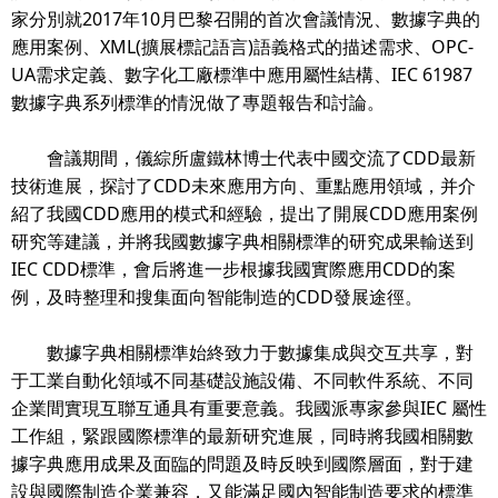
家分別就2017年10月巴黎召開的首次會議情況、數據字典的
應用案例、XML(擴展標記語言)語義格式的描述需求、OPC-
UA需求定義、數字化工廠標準中應用屬性結構、IEC 61987
數據字典系列標準的情況做了專題報告和討論。
會議期間，儀綜所盧鐵林博士代表中國交流了CDD最新
技術進展，探討了CDD未來應用方向、重點應用領域，并介
紹了我國CDD應用的模式和經驗，提出了開展CDD應用案例
研究等建議，并將我國數據字典相關標準的研究成果輸送到
IEC CDD標準，會后將進一步根據我國實際應用CDD的案
例，及時整理和搜集面向智能制造的CDD發展途徑。
數據字典相關標準始終致力于數據集成與交互共享，對
于工業自動化領域不同基礎設施設備、不同軟件系統、不同
企業間實現互聯互通具有重要意義。我國派專家參與IEC 屬性
工作組，緊跟國際標準的最新研究進展，同時將我國相關數
據字典應用成果及面臨的問題及時反映到國際層面，對于建
設與國際制造企業兼容，又能滿足國內智能制造要求的標準