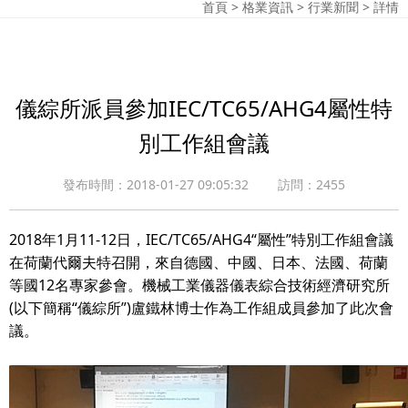
首頁
>
格業資訊
>
行業新聞
> 詳情
儀綜所派員參加IEC/TC65/AHG4屬性特
別工作組會議
發布時間：2018-01-27 09:05:32 訪問：2455
2018年1月11-12日，IEC/TC65/AHG4“屬性”特別工作組會議
在荷蘭代爾夫特召開，來自德國、中國、日本、法國、荷蘭
等國12名專家參會。機械工業儀器儀表綜合技術經濟研究所
(以下簡稱“儀綜所”)盧鐵林博士作為工作組成員參加了此次會
議。