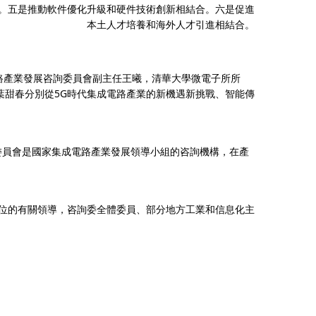
。五是推動軟件優化升級和硬件技術創新相結合。六是促進
本土人才培養和海外人才引進相結合。
路產業發展咨詢委員會副主任王曦，清華大學微電子所所
葉甜春分別從5G時代集成電路產業的新機遇新挑戰、智能傳
員會是國家集成電路產業發展領導小組的咨詢機構，在產
位的有關領導，咨詢委全體委員、部分地方工業和信息化主