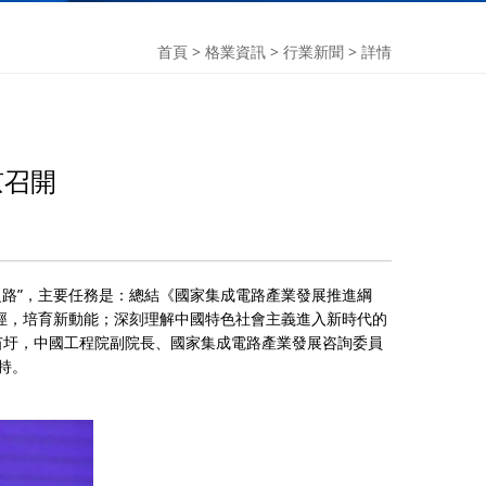
首頁
>
格業資訊
>
行業新聞
> 詳情
京召開
之路”，主要任務是：總結《國家集成電路產業發展推進綱
徑，培育新動能；深刻理解中國特色社會主義進入新時代的
苗圩，中國工程院副院長、國家集成電路產業發展咨詢委員
持。