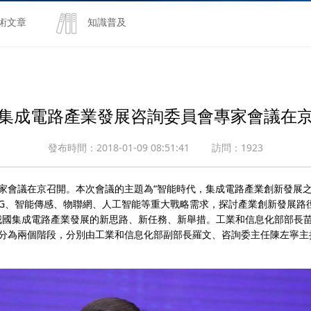
術文章
知識普及
集成電路產業發展咨詢委員會專家會議在
發布時間：2018-01-09 08:51:41 訪問：1923
會專家會議在京召開。本次會議的主題為“智能時代，集成電路產業創新發展
G、智能傳感、物聯網、人工智能等重大戰略需求，探討產業創新發展路
我國集成電路產業發展的新思路、新任務、新舉措。工業和信息化部部長
議分為兩個階段，分別由工業和信息化部副部長羅文、咨詢委主任陳左寧主