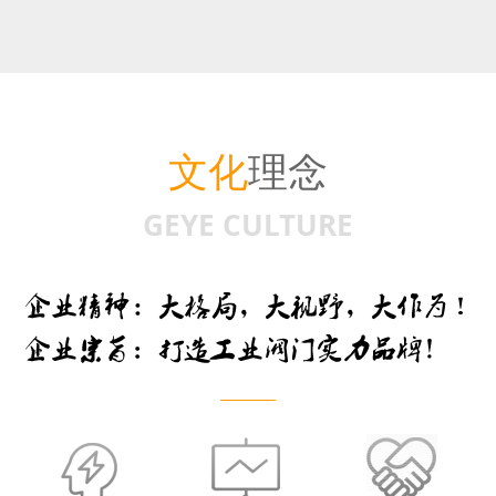
文化
理念
GEYE CULTURE