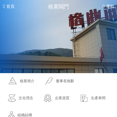
格業閥門
首頁
導航
格業簡介
董事長致辭
文化理念
企業資質
生產車間
組織結構