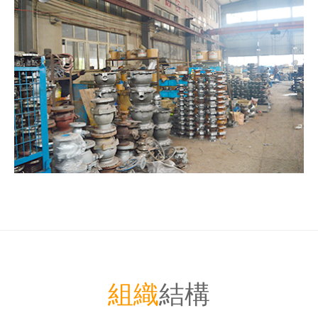
組織
結構